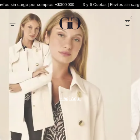
n cargo por compras +$300.000
3 y 6 Cuotas | Envíos sin cargo por c
0
Elegí Aquí