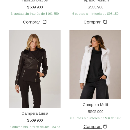
Tapado Davos
Tapado Munich
$609.900
$588.900
6
cuotas sin interés de
$101.650
6
cuotas sin interés de
$98.150
Comprar
Comprar
Campera Melfi
$505.900
Campera Luisa
6
cuotas sin interés de
$84.316,67
$509.900
Comprar
6
cuotas sin interés de
$84.983,33