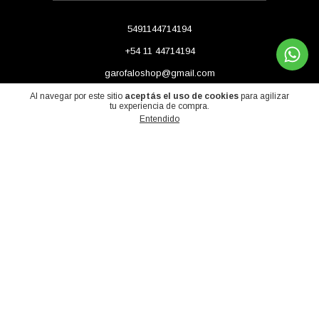
5491144714194
+54 11 44714194
garofaloshop@gmail.com
Adolfo Alsina 1290 (piso 3), CABA, Argentina
Al navegar por este sitio
aceptás el uso de cookies
para agilizar
tu experiencia de compra.
Entendido
Copyright Garófalo | Tienda Oficial - 2026. Todos los derechos reservados.
Defensa de las y los consumidores. Para reclamos
ingresá acá.
Botón de arrepentimiento