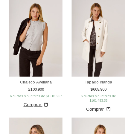
Chaleco Avellana
Tapado Irlanda
$100.900
$608.900
6
cuotas sin interés de
$16.816,67
6
cuotas sin interés de
$101.483,33
Comprar
Comprar